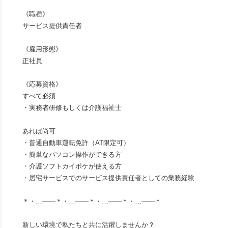
《職種》
サービス提供責任者
《雇用形態》
正社員
《応募資格》
すべて必須
・実務者研修もしくは介護福祉士
あれば尚可
・普通自動車運転免許（AT限定可）
・簡単なパソコン操作ができる方
・介護ソフトカイポケが使える方
・居宅サービスでのサービス提供責任者としての業務経験
＊・…――＊・…――＊・…――＊・…――＊
新しい環境で私たちと共に活躍しませんか？