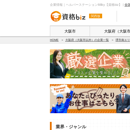
企業情報｜ヘルパーステーションMilky【資格biz】 |
全
関西版
大阪市
大阪府（大阪
HOME
大阪府（大阪市以外）の企業一覧
堺市南エリ
業界・ジャンル