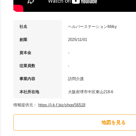
社名
ヘルパーステーションMilky
創業
2025/11/01
資本金
-
従業員数
-
事業内容
訪問介護
本社所在地
大阪府堺市中区東山218-6
情報提供元：
https://i-k-f.biz/shop/56518
地図を見る