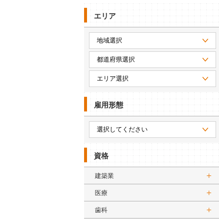
エリア
雇用形態
資格
建築業
医療
歯科