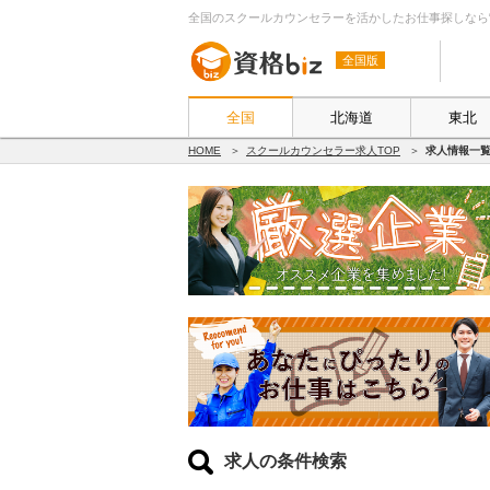
全国のスクールカウンセラーを活かしたお仕事探しなら“資格
全国版
全国
北海道
東北
HOME
スクールカウンセラー求人TOP
求人情報一
求人の条件検索